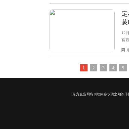
定
蒙
1
官宣
月
总
新一
标
1
2
3
4
5
东方企业网所刊载内容仅供之知识传