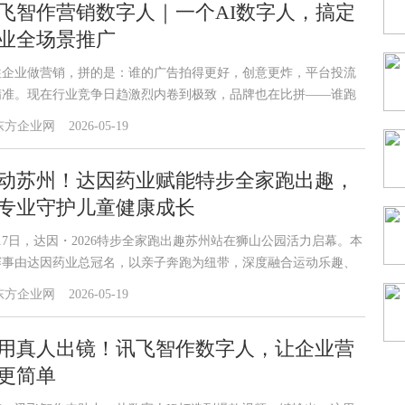
飞智作营销数字人｜一个AI数字人，搞定
业全场景推广
往企业做营销，拼的是：谁的广告拍得更好，创意更炸，平台投流
精准。现在行业竞争日趋激烈内卷到极致，品牌也在比拼——谁跑
更快、更稳、更长效。
东方企业网
2026-05-19
动苏州！达因药业赋能特步全家跑出趣，
专业守护儿童健康成长
17日，达因・2026特步全家跑出趣苏州站在狮山公园活力启幕。本
赛事由达因药业总冠名，以亲子奔跑为纽带，深度融合运动乐趣、
情陪伴与儿童健康守护，为众多亲子家庭打造了一场沉浸式运动健
东方企业网
2026-05-19
盛会，进一步传递达因“科学营养+合理运动”的健康理念。
用真人出镜！讯飞智作数字人，让企业营
更简单