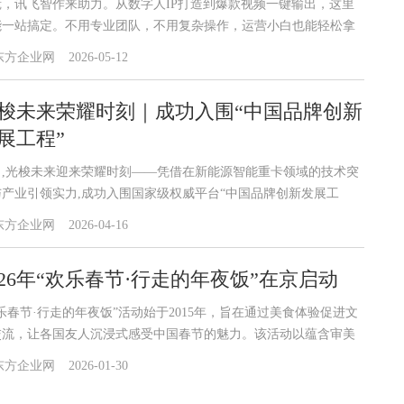
慌，讯飞智作来助力。从数字人IP打造到爆款视频一键输出，这里
能一站搞定。不用专业团队，不用复杂操作，运营小白也能轻松拿
高效运营，助力企业抢占市场先机!
东方企业网
2026-05-12
梭未来荣耀时刻｜成功入围“中国品牌创新
展工程”
日,光梭未来迎来荣耀时刻——凭借在新能源智能重卡领域的技术突
与产业引领实力,成功入围国家级权威平台“中国品牌创新发展工
”。这不仅是对光梭未来硬核科技实力与品牌价值的权威认可,更是中
东方企业网
2026-04-16
新能源商用车迈向全球自动驾驶赛道的重要里程碑。
026年“欢乐春节·行走的年夜饭”在京启动
乐春节·行走的年夜饭”活动始于2015年，旨在通过美食体验促进文
交流，让各国友人沉浸式感受中国春节的魅力。该活动以蕴含审美
验、价值观念与处世哲学的中国饮食为切入点，依托联合会在中餐
东方企业网
2026-01-30
饪与文化传播方面的专业优势，正式推向全球。