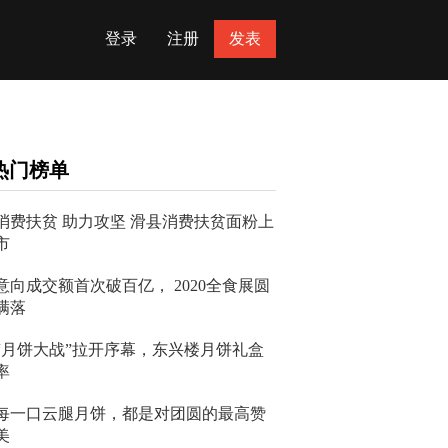
登录
注册
发表
热门榜单
消费扶贫 助力攻坚 滑县消费扶贫面粉上
市
意向成交额首次破百亿， 2020全食展圆
满落
“月饼大战”拉开序幕，东兴楼月饼礼盒
率
每一口云腿月饼，都是对团圆的最高赞
美