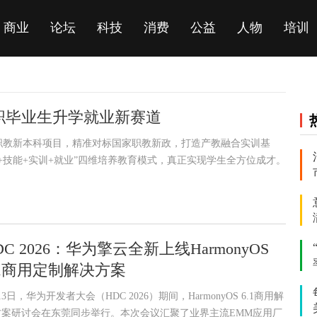
商业
论坛
科技
消费
公益
人物
培训
职毕业生升学就业新赛道
职教新本科项目，精准对标国家职教新政，打造产教融合实训基
+技能+实训+就业”四维培养教育模式，真正实现学生全方位成才。
DC 2026：华为擎云全新上线HarmonyOS
.1商用定制解决方案
13日，华为开发者大会（HDC 2026）期间，HarmonyOS 6.1商用解
方案研讨会在东莞同步举行。本次会议汇聚了业界主流EMM应用厂