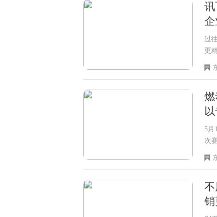
讯
企
过
更
得
燃
以
5月
次
温
康
不
销