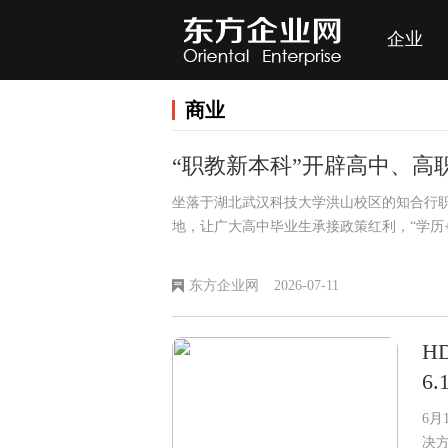
企业
商业
“职教新本科”开辟高中、高
坐落于湖北武汉科技大学洪山校区的知合行
地，让广大高中毕业生承接政策红利，“学历
东方企业网
2026-07-11
H
6
6月
决