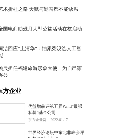
艺术折桂之路 天赋与勤奋都不能缺席
全国电商助残月大型公益活动在杭启动
柯洁回应“上清华”：怕累秃没选人工智
能
姚晨担任福建旅游形象大使 为自己家
乡公
东方企业
优益增获评第五届Wind“最强
私募”基金公司
东方企业网
2022-01-17
世界经济论坛中东北非峰会呼