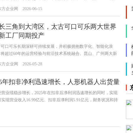
专家与渠道伙伴代表，共同围绕移动终端安全的技术演进与方案落
东方企业网
2026-06-15
进行了深入的交流与探讨。
长三角到大湾区，太古可口可乐两大世界
新工厂同期投产
古可口可乐长期深耕可持续发展，并积极拥抱数字化、智能化浪
，将超过60年的运营经验与前沿技术系统融合。昆山、广州两大新
厂，以世界级的绿色环保标准与数智化水平，驱动自身制造体系焕
东方企业网
2026-05-28
提质升级，系统构建面向未来的生产能力。
2025年扣非净利迅速增长，人形机器人出货量
营业绩稳步增长，2025年在扣非后净利润迅速增长的同时，实现
实现营业收入16.99亿元、扣非后净利润5.91亿元，财务状况和持