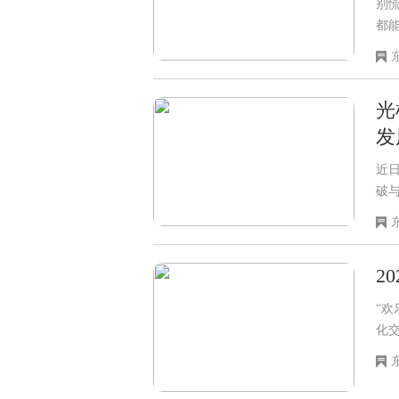
别
都
捏
光
发
近
破
程
国
2
“欢
化
体
烹