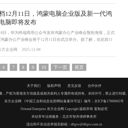
档12月11日，鸿蒙电脑企业版及新一代鸿
电脑即将发布
2月8日，华为终端商用公众号发布鸿蒙办公产业峰会预热海报，正式
鸿蒙办公产业峰会将于12月11日在武汉举办。据了解，在此前11
19日的华为鸿蒙办公新品技术沟通会上，华为终端平板与PC产品线
东方企业网
2025-12-08
裁朱懂东宣布将举办鸿蒙办公产业峰会。届时，鸿蒙电脑企业版及
代鸿蒙电脑华为擎云 HM740将正式发布。这一里程碑式的动作，
志着鸿蒙生态正加速从消费领域向商用领域拓展，赋能千行百业。
6
7
8
9
10
下一页
尾页
关于我们
版权声明
意见反馈
合作伙伴
播，产权为香港东方传媒及或相关权利人专属所有或持有。未经许可，禁止进行转载
东方企业网 《中国工业和信息化部网站备案许可证》编号：京ICP备17060845号
Oriental Enterprise 东方企业网 Copyright 版权所有 复制必究
本站常年法律服务：北京市智舟律师事务所
违法和不良信息举报至邮箱：dfqyw@dfqyw.com.cn