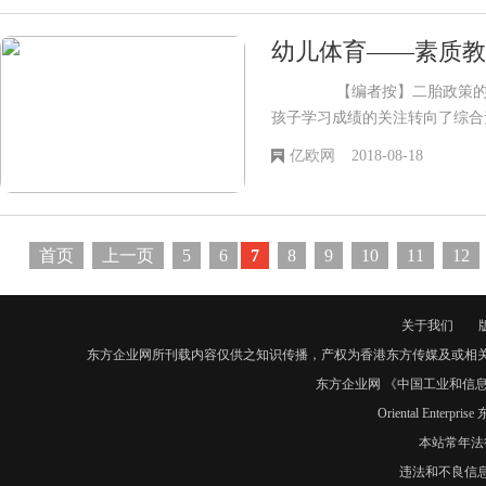
幼儿体育——素质教
【编者按】二胎政策的开放
孩子学习成绩的关注转向了综合
价体系中，现阶段似乎很难看到
亿欧网
2018-08-18
首页
上一页
5
6
7
8
9
10
11
12
关于我们
东方企业网所刊载内容仅供之知识传播，产权为香港东方传媒及或相
东方企业网 《中国工业和信息化
Oriental Enter
本站常年法
违法和不良信息举报