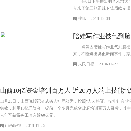
在8日下午播出的音乐放送节目M
带来了第三张正规专辑后续专辑《Pres
《Miracle》的精彩回归舞台，
搜狐
2018-12-08
陪娃写作业被气到脑
妈妈因陪娃写作业气到脑梗，
来，不断爆出类似新闻事件，家
长迫切需要良好的家庭教育提供
人民日报
2018-11-27
山西10亿资金培训百万人 近20万人端上技能“
11月25日，山西晚报记者从省人社厅获悉，按照“人人持证、技能社会”
实效，利用10亿元资金，提前一个多月完成省政府培训百万人目标，其中近
人年可获得务工收入近60亿元。
山西晚报
2018-11-26