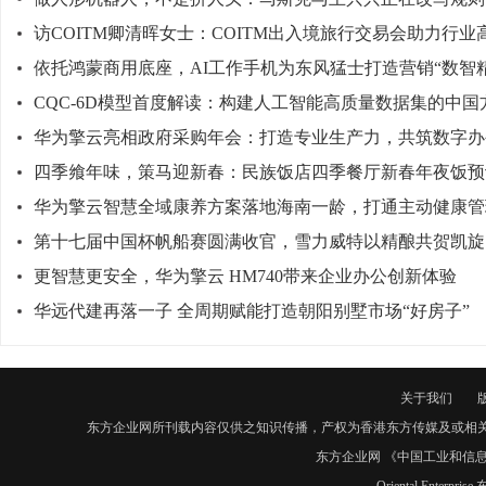
访COITM卿清晖女士：COITM出入境旅行交易会助力行业
依托鸿蒙商用底座，AI工作手机为东风猛士打造营销“数智
CQC-6D模型首度解读：构建人工智能高质量数据集的中国
华为擎云亮相政府采购年会：打造专业生产力，共筑数字办
四季飨年味，策马迎新春：民族饭店四季餐厅新春年夜饭预
华为擎云智慧全域康养方案落地海南一龄，打通主动健康管
第十七届中国杯帆船赛圆满收官，雪力威特以精酿共贺凯旋
更智慧更安全，华为擎云 HM740带来企业办公创新体验
华远代建再落一子 全周期赋能打造朝阳别墅市场“好房子”
关于我们
东方企业网所刊载内容仅供之知识传播，产权为香港东方传媒及或相
东方企业网 《中国工业和信息化