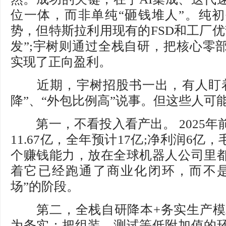
位一体，而非单纯“砸钱堆人”。纯
势，但特斯拉利用现有的FSD和工厂优
发”;宇树则通过全栈自研，把核心零
实现了正向盈利。
近期，宇树招股书一出，有人盯着
降”、“外包比例高”说事。但这些人可
第一，不看投入看产出。 2025年
11.67亿，全年预计17亿;净利润6亿
个赚钱能力，放在全球机器人公司里
着它已经跑通了商业化闭环，而不是
场”的阶段。
第二，全栈自研降本+务实生产模式
为务实：把组装、测试等低附加值的