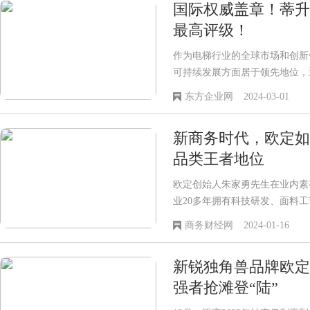
国际权威盖章！蒂升
最高评级！
作为电梯行业的全球市场和创新
可持续发展方面居于领先地位，
动来推进气候保护和环境管理。
东方企业网
2024-03-01
可，连续四年荣登该机构发布的全
最大的气候保护排行榜，共有21
新商务时代，欧定如
为数不多获得最高评级的企业。
品类王者地位
欧定创始人朱家勇先生在业内素
业20多年拥有科技研发、面料
全价值链专业经验。
商务财经网
2024-01-16
新锐独角兽品牌欧定
强者抢滩登“陆”