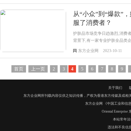
商家们开启了专属的“临时额度
发票、流水等就可申请更高临时
从“小众”到“爆款”
服了消费者？
护肤品市场竞争日趋激烈,消费
背景下,有一家专业护肤全品类
爆款品牌,赢得了无数消费者信
东方企业网
2023-10-11
莉到底有何魅力,能够在众多品牌
创始人,听她讲述娜慕莉的成功
首页
上一页
2
3
4
5
6
7
8
9
关于我们
东方企业网所刊载内容仅供之知识传播，产权为香港东方传媒及或相
东方企业网 《中国工业和信息化
Oriental Enter
本站常年法
违法和不良信息举报