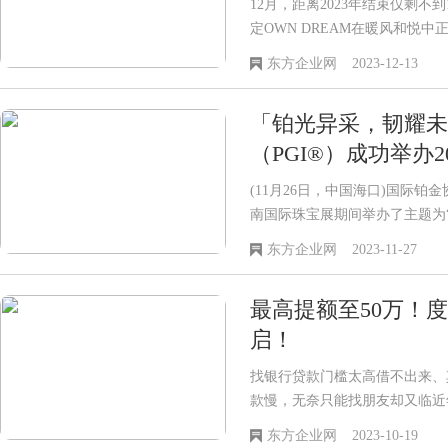
12月，距离2023年结束仅剩
定OWN DREAM在暖风和悦
店：广百天河中怡店，也是他们
东方企业网
2023-12-13
也标志着欧定2023-2024“
步。
「铂光异采，韧耀未
（PGI®）成功举办
(11月26日，中国海口)国际铂金协
南国际珠宝展期间举办了主题为“
论坛。聚焦本次论坛，协会不仅
东方企业网
2023-11-27
行业领军人物，还有具广泛影响
业代表等出席。大家齐聚一堂，
最高提额至50万！
多元机遇与挑战畅所欲言，通过
战略思考到实践落地，全方位探
启！
找银行贷款门槛太高借不出来、
款慢，无奈只能找朋友却又临近年底
金筹备时间越来越短。度小满考
东方企业网
2023-10-19