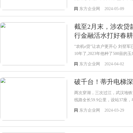
田发布2023年企业社会责任报告
东方企业网
2024-05-09
笑”企业社会责任战略体系下,
务、绿色低碳以及贡献社会等各
截至2月末，涉农贷
行金融活水打好春耕
“农机e贷”让农户更开心 刘登
10年了,2023年他种了500
耕的黄金时节,早日完成播种工
东方企业网
2024-04-02
和播种机,但他看好的机子还缺4
破千台！蒂升电梯深
两次穿湖，三次过江，武汉地铁
线路全长59.9公里，设站37
城市中心区客流压力，提升环线
东方企业网
2024-03-29
城市重点发展地区建设、完善城